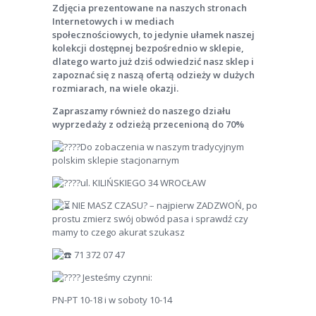
Zdjęcia prezentowane na naszych stronach
Internetowych i w mediach
społecznościowych, to jedynie ułamek naszej
kolekcji dostępnej bezpośrednio w sklepie,
dlatego warto już dziś odwiedzić nasz sklep i
zapoznać się z naszą ofertą odzieży w dużych
rozmiarach, na wiele okazji.
Zapraszamy również do naszego działu
wyprzedaży z odzieżą przecenioną do 70%
Do zobaczenia w naszym tradycyjnym
polskim sklepie stacjonarnym
ul. KILIŃSKIEGO 34 WROCŁAW
NIE MASZ CZASU? – najpierw ZADZWOŃ, po
prostu zmierz swój obwód pasa i sprawdź czy
mamy to czego akurat szukasz
71 372 07 47
Jesteśmy czynni:
PN-PT 10-18 i w soboty 10-14