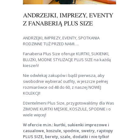
ANDRZEJKI, IMPREZY, EVENTY
Z FANABERIĄ PLUS SIZE
ANDRZEJKI, IMPREZY, EVENTY, SPOTKANIA
RODZINNE TUŻ PRZED NAMI….
Fanaberia Plus Size oferuje KURTKI, SUKIENKI,
BLUZKI, MODNE STYLIZACJE PLUS SIZE na każdą
kieszeń!
Nie odwlekaj zakupów i bądź pierwsza, aby
swobodnie wybierać outfity, w jeszcze pełnej
rozmiarówce od 48 do 60, z naszej NOWEJ
KOLEKCJI!
Dżentelmeni Plus Size, przygotowaliśmy dla Was
ZIMOWE KURTKI MĘSKIE, KOSZULE, SPODNIE i o
wiele więcej!
W ofercie m.in.: kurtki, sukienki imprezowe i
casualowe, koszule, spodnie, swetry, rajstopy
PLUS SIZE, berety, szale, dodatki i nie tylko!