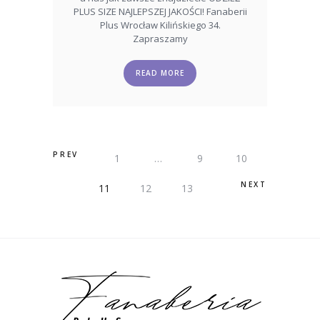
PLUS SIZE NAJLEPSZEJ JAKOŚCI! Fanaberii
Plus Wrocław Kilińskiego 34.
Zapraszamy
READ MORE
STRONICOWANIE
PREV
PAGE
1
…
PAGE
9
PAGE
10
WPISÓW
NEXT
PAGE
11
PAGE
12
PAGE
13